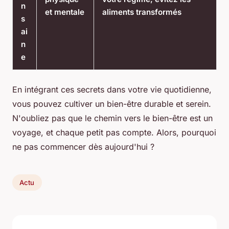
n
et mentale
aliments transformés
s
ai
n
e
En intégrant ces secrets dans votre vie quotidienne,
vous pouvez cultiver un bien-être durable et serein.
N'oubliez pas que le chemin vers le bien-être est un
voyage, et chaque petit pas compte. Alors, pourquoi
ne pas commencer dès aujourd'hui ?
Actu