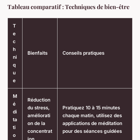
Tableau comparatif : Techniques de bien-être
T
e
c
h
Bienfaits
Conseils pratiques
ni
q
u
e
M
Réduction
é
du stress,
Pratiquez 10 à 15 minutes
di
améliorati
chaque matin, utilisez des
ta
on de la
applications de méditation
ti
concentrat
pour des séances guidées
o
ion