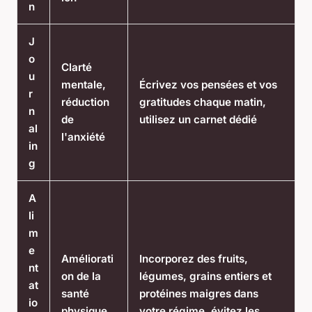
n
J
o
Clarté
u
mentale,
Écrivez vos pensées et vos
r
réduction
gratitudes chaque matin,
n
de
utilisez un carnet dédié
al
l'anxiété
in
g
A
li
m
e
Améliorati
Incorporez des fruits,
nt
on de la
légumes, grains entiers et
at
santé
protéines maigres dans
io
physique
votre régime, évitez les