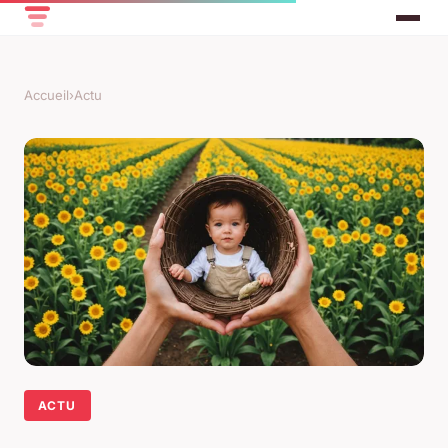
Accueil
›
Actu
ACTU