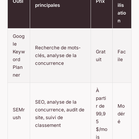
Outil
Prix
principales
ilis
atio
n
Goog
le
Recherche de mots-
Keyw
Grat
Fac
clés, analyse de la
ord
uit
ile
concurrence
Plan
ner
À
parti
SEO, analyse de la
r de
Mo
SEMr
concurrence, audit de
99,9
dér
ush
site, suivi de
5
é
classement
$/mo
is