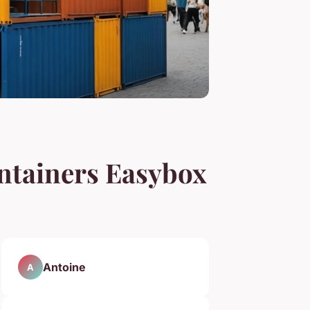
ontainers Easybox
Antoine
A