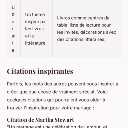
Li
tt
Un thème
Livres comme centres de
é
inspiré par
table, liste de lecture pour
r
les livres
les invités, décorations avec
ai
et la
des citations littéraires.
r
littérature.
e
Citations inspirantes
Parfois, les mots des autres peuvent nous inspirer à
créer quelque chose de vraiment spécial. Voici
quelques citations qui pourraient vous aider à
trouver l'inspiration pour votre mariage :
Citation de Martha Stewart
"Un mariage est une célébration de l'amour, et