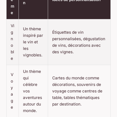
n
m
e
Vi
Un thème
g
Étiquettes de vin
inspiré par
n
personnalisées, dégustation
le vin et
o
de vins, décorations avec
les
bl
des vignes.
vignobles.
e
Un thème
V
qui
Cartes du monde comme
o
célèbre
décorations, souvenirs de
y
vos
voyage comme centres de
a
aventures
table, tables thématiques
g
autour du
par destination.
e
monde.