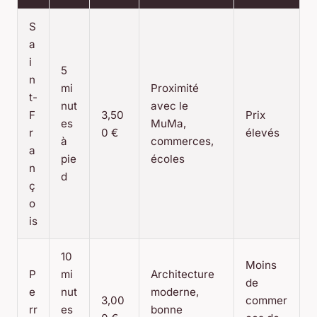
S
a
i
5
n
mi
Proximité
t-
nut
avec le
F
3,50
Prix
es
MuMa,
r
0 €
élevés
à
commerces,
a
pie
écoles
n
d
ç
o
is
10
Moins
P
mi
Architecture
de
e
nut
moderne,
3,00
commer
rr
es
bonne