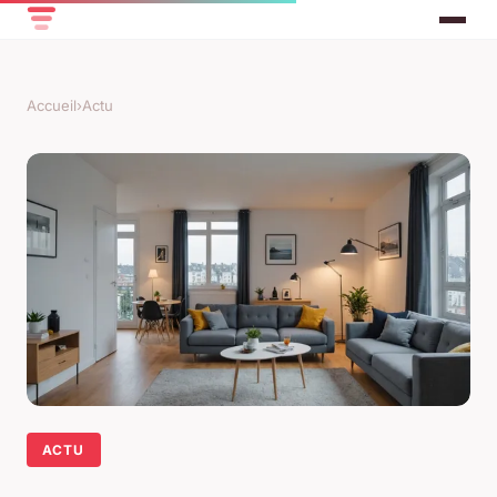
Accueil
›
Actu
ACTU