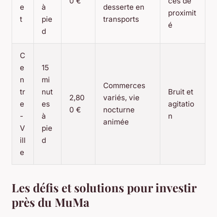
0 €
ces de
e
à
desserte en
proximit
t
pie
transports
é
d
C
e
15
n
mi
Commerces
tr
nut
Bruit et
2,80
variés, vie
e
es
agitatio
0 €
nocturne
-
à
n
animée
V
pie
ill
d
e
Les défis et solutions pour investir
près du MuMa