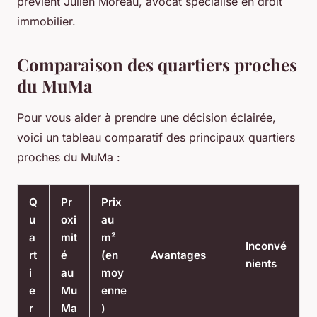
prévient Julien Moreau, avocat spécialisé en droit
immobilier.
Comparaison des quartiers proches
du MuMa
Pour vous aider à prendre une décision éclairée,
voici un tableau comparatif des principaux quartiers
proches du MuMa :
Q
Pr
Prix
u
oxi
au
a
mit
m²
Inconvé
rt
é
(en
Avantages
nients
i
au
moy
e
Mu
enne
r
Ma
)