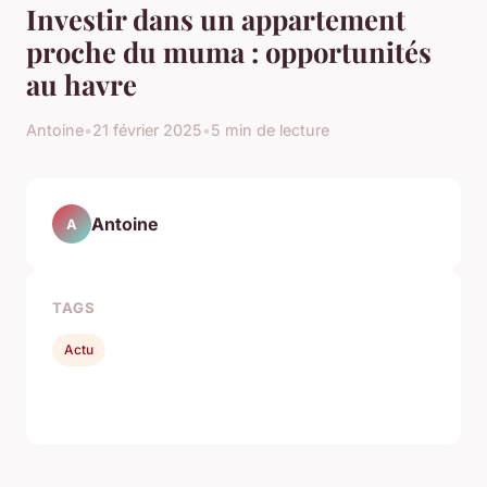
Investir dans un appartement
proche du muma : opportunités
au havre
Antoine
•
21 février 2025
•
5 min de lecture
Antoine
A
TAGS
Actu