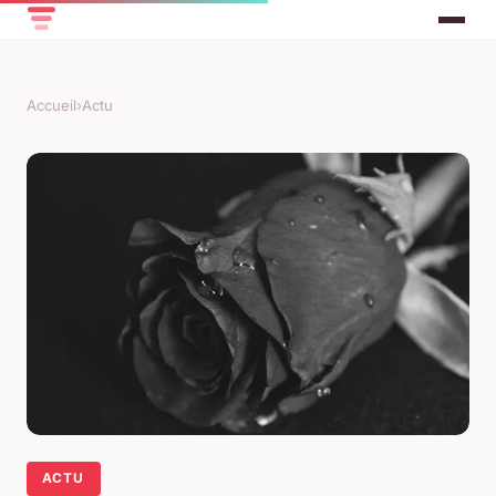
Accueil
›
Actu
ACTU