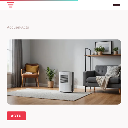
Accueil
›
Actu
ACTU