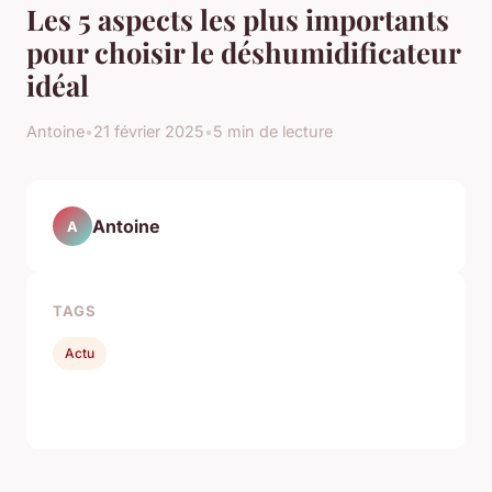
Les 5 aspects les plus importants
pour choisir le déshumidificateur
idéal
Antoine
•
21 février 2025
•
5 min de lecture
Antoine
A
TAGS
Actu