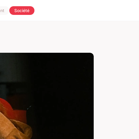
nt
Société