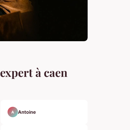
expert à caen
Antoine
A