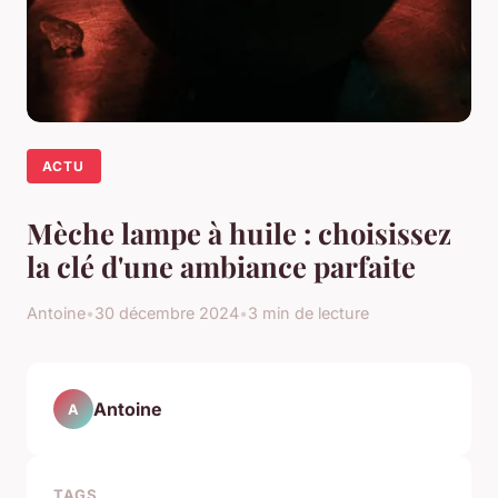
ACTU
Mèche lampe à huile : choisissez
la clé d'une ambiance parfaite
Antoine
•
30 décembre 2024
•
3 min de lecture
Antoine
A
TAGS