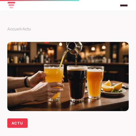
Accueil
›
Actu
ACTU