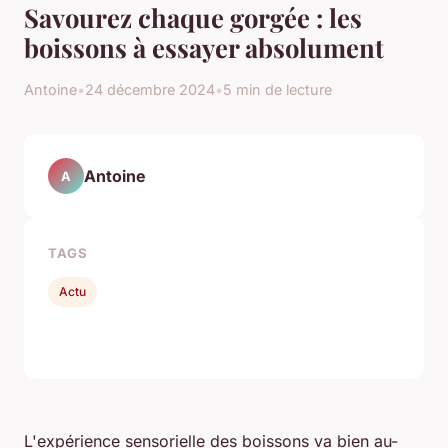
Savourez chaque gorgée : les
boissons à essayer absolument
Antoine
•
24 décembre 2024
•
5 min de lecture
Antoine
A
TAGS
Actu
L'expérience sensorielle des boissons va bien au-