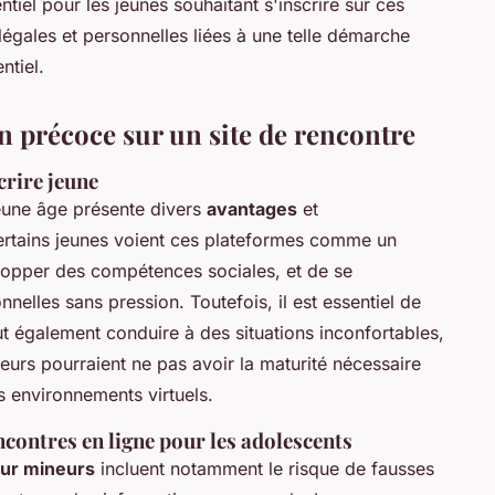
ntiel pour les jeunes souhaitant s'inscrire sur ces
 légales et personnelles liées à une telle démarche
ntiel.
on précoce sur un site de rencontre
crire jeune
eune âge présente divers
avantages
et
ertains jeunes voient ces plateformes comme un
elopper des compétences sociales, et de se
nelles sans pression. Toutefois, il est essentiel de
ut également conduire à des situations inconfortables,
urs pourraient ne pas avoir la maturité nécessaire
s environnements virtuels.
contres en ligne pour les adolescents
our mineurs
incluent notamment le risque de fausses