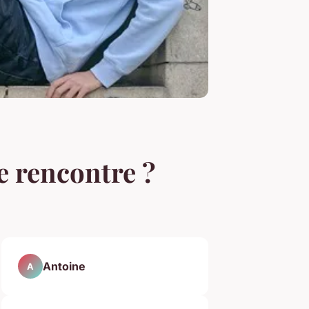
de rencontre ?
Antoine
A